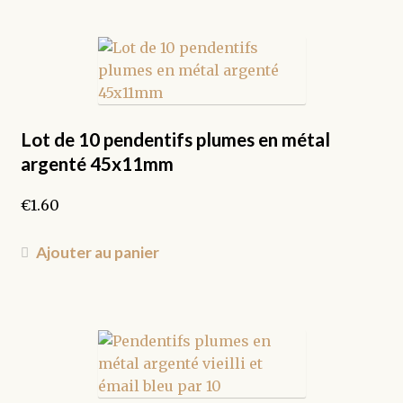
a
plusieurs
variations.
Les
options
peuvent
être
Lot de 10 pendentifs plumes en métal
choisies
argenté 45x11mm
sur
la
€
1.60
page
du
Ajouter au panier
produit