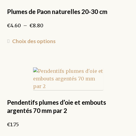
options
peuvent
Plumes de Paon naturelles 20-30 cm
être
Plage
€
4.60
–
€
8.80
choisies
de
sur
prix :
Ce
la
Choix des options
€4.60
produit
page
à
a
du
€8.80
plusieurs
produit
variations.
Les
options
peuvent
être
Pendentifs plumes d’oie et embouts
choisies
argentés 70 mm par 2
sur
la
€
1.75
page