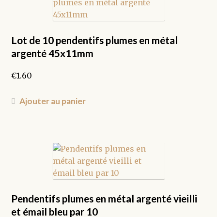
Les
options
peuvent
être
Lot de 10 pendentifs plumes en métal
choisies
argenté 45x11mm
sur
la
€
1.60
page
du
Ajouter au panier
produit
Pendentifs plumes en métal argenté vieilli
et émail bleu par 10