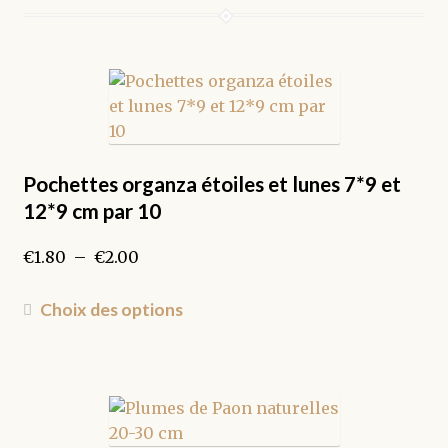
peuvent
être
choisies
sur
la
page
du
Pochettes organza étoiles et lunes 7*9 et
produit
12*9 cm par 10
Plage
€
1.80
–
€
2.00
de
prix :
Ce
Choix des options
€1.80
produit
à
a
€2.00
plusieurs
variations.
Les