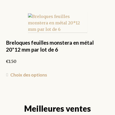
a
plusieurs
variations.
Les
options
peuvent
être
Breloques feuilles monstera en métal
choisies
20*12 mm par lot de 6
sur
la
€
1.50
page
du
Ce
Choix des options
produit
produit
a
plusieurs
variations.
Meilleures ventes
Les
options