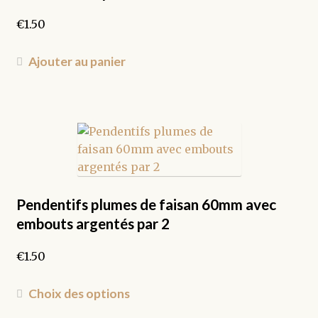
€
1.50
Ajouter au panier
Pendentifs plumes de faisan 60mm avec
embouts argentés par 2
€
1.50
Ce
Choix des options
produit