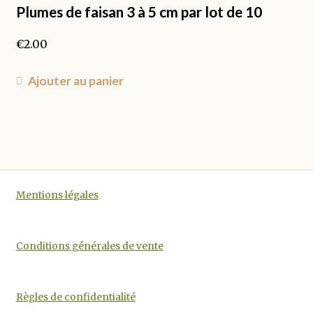
peuvent
Plumes de faisan 3 à 5 cm par lot de 10
être
€
2.00
choisies
sur
la
Ajouter au panier
page
du
produit
Mentions légales
Conditions générales de vente
Règles de confidentialité