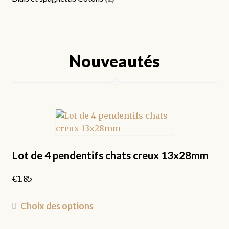
Nouveautés
Lot de 4 pendentifs chats creux 13x28mm
€
1.85
Ce
Choix des options
produit