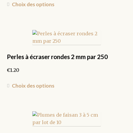
du
Ce
Choix des options
produit
produit
a
plusieurs
variations.
Les
options
peuvent
Perles à écraser rondes 2 mm par 250
être
€
1.20
choisies
sur
Ce
la
Choix des options
produit
page
a
du
plusieurs
produit
variations.
Les
options