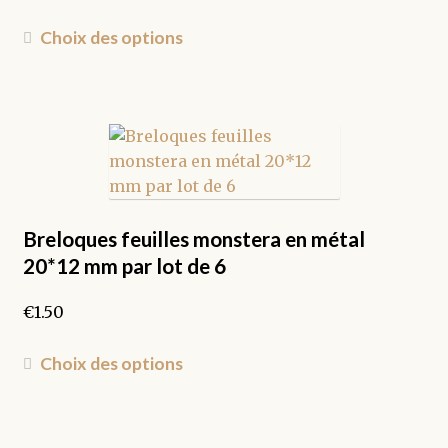
Ce
Choix des options
produit
a
plusieurs
variations.
Les
options
peuvent
être
Breloques feuilles monstera en métal
choisies
20*12 mm par lot de 6
sur
la
€
1.50
page
du
Ce
Choix des options
produit
produit
a
plusieurs