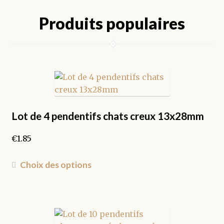
variations.
Produits populaires
Les
options
peuvent
être
choisies
sur
la
page
Lot de 4 pendentifs chats creux 13x28mm
du
produit
€
1.85
Ce
Choix des options
produit
a
plusieurs
variations.