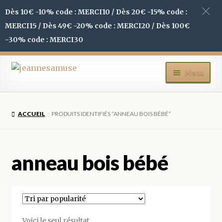
Dès 10€ -10% code : MERCI10 / Dès 20€ -15% code :
MERCI15 / Dès 49€ -20% code : MERCI20 / Dès 100€
-30% code : MERCI30
Aller
Aller
Menu
à
au
la
contenu
ACCUEIL
navigation
ACCUEIL
PRODUITS IDENTIFIÉS “ANNEAU BOIS BÉBÉ”
BOUTIQUE
MON COMPTE
anneau bois bébé
BLOG
CONTACT
Voici le seul résultat