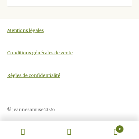
être
choisies
sur
la
Mentions légales
page
du
produit
Conditions générales de vente
Règles de confidentialité
© jeannesamuse 2026
0
Recherche
Recherche