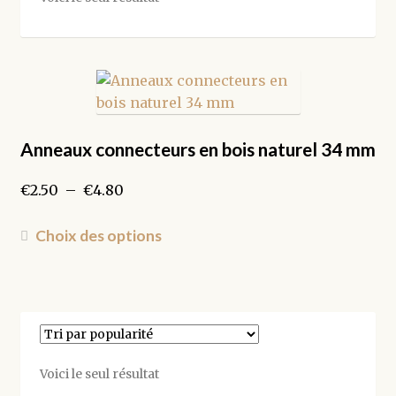
Anneaux connecteurs en bois naturel 34 mm
Plage
€
2.50
–
€
4.80
de
prix :
Ce
Choix des options
€2.50
produit
à
a
€4.80
plusieurs
variations.
Les
options
Voici le seul résultat
peuvent