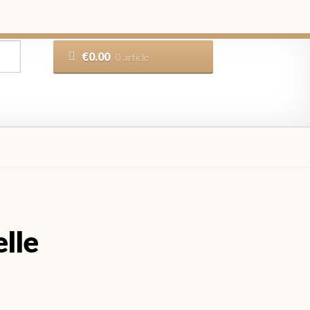
€
0.00
0 article
elle