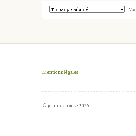
Les
Voi
options
peuvent
être
choisies
sur
la
page
du
produit
Mentions légales
© jeannesamuse 2026