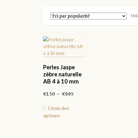
Voi
Perles Jaspe
zèbre naturelle
AB 4 à 10 mm
Plage
€
1.50
–
€
9.95
de
prix :
Ce
Choix des
€1.50
produit
options
à
a
€9.95
plusieurs
variations.