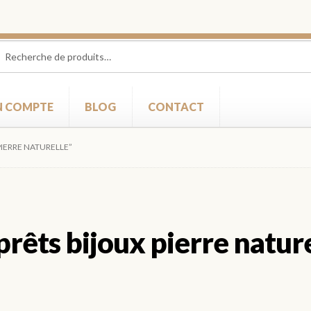
herche
herche
 :
 COMPTE
BLOG
CONTACT
PIERRE NATURELLE”
rêts bijoux pierre natur