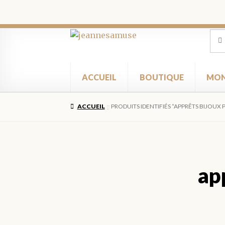
Aller
Aller
Rec
Rec
pour
à
au
la
contenu
navigation
ACCUEIL
BOUTIQUE
MON
ACCUEIL
PRODUITS IDENTIFIÉS “APPRÊTS BIJOUX 
app