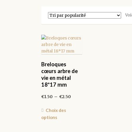
Voi
Breloques
cœurs arbre de
vie en métal
18*17 mm
Plage
€
1.50
–
€
2.50
de
prix :
Ce
Choix des
€1.50
produit
options
à
a
€2.50
plusieurs