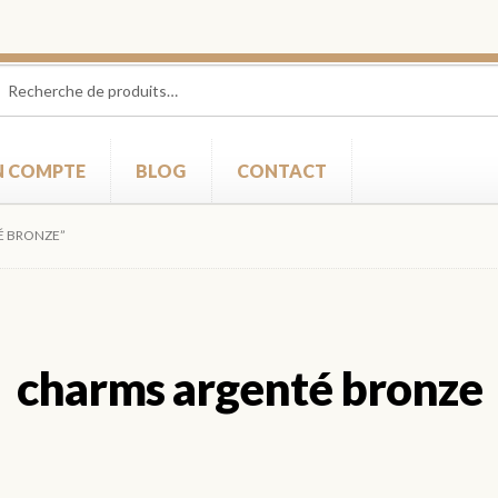
herche
herche
 :
 COMPTE
BLOG
CONTACT
É BRONZE”
charms argenté bronze