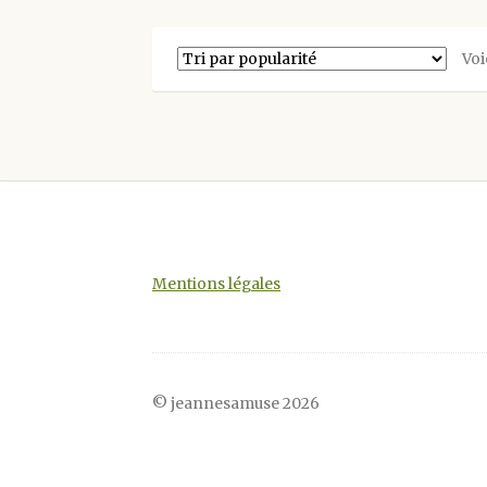
variations.
Les
Voi
options
peuvent
être
choisies
sur
la
page
du
produit
Mentions légales
© jeannesamuse 2026