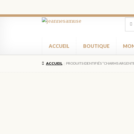
Aller
Aller
Rec
Rec
pour
à
au
la
contenu
navigation
ACCUEIL
BOUTIQUE
MON
ACCUEIL
PRODUITS IDENTIFIÉS “CHARMS ARGENT