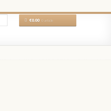
€
0.00
0 article