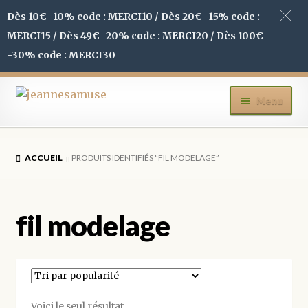
Dès 10€ -10% code : MERCI10 / Dès 20€ -15% code :
MERCI15 / Dès 49€ -20% code : MERCI20 / Dès 100€
-30% code : MERCI30
Aller
Aller
Menu
à
au
la
contenu
ACCUEIL
navigation
ACCUEIL
PRODUITS IDENTIFIÉS “FIL MODELAGE”
BOUTIQUE
MON COMPTE
fil modelage
BLOG
CONTACT
Voici le seul résultat