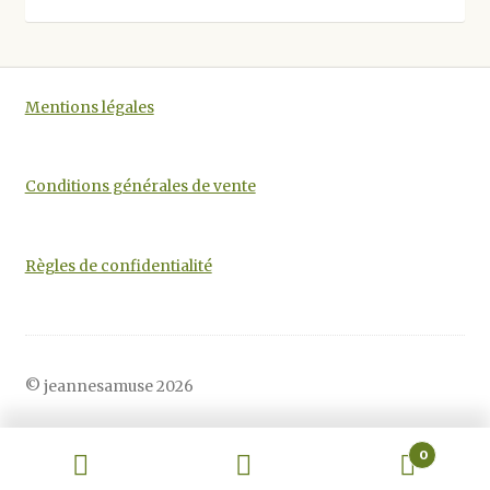
être
choisies
sur
la
Mentions légales
page
du
produit
Conditions générales de vente
Règles de confidentialité
© jeannesamuse 2026
0
Recherche
Recherche