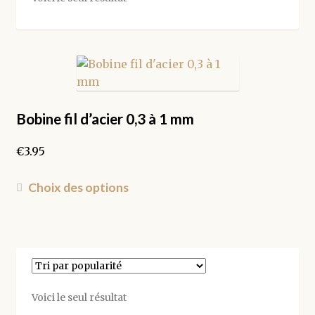
Bobine fil d’acier 0,3 à 1 mm
€
3.95
Ce
Choix des options
produit
a
plusieurs
variations.
Les
options
Voici le seul résultat
peuvent