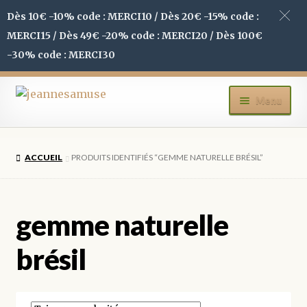
Dès 10€ -10% code : MERCI10 / Dès 20€ -15% code :
MERCI15 / Dès 49€ -20% code : MERCI20 / Dès 100€
-30% code : MERCI30
Aller
Aller
Menu
à
au
la
contenu
ACCUEIL
navigation
ACCUEIL
PRODUITS IDENTIFIÉS “GEMME NATURELLE BRÉSIL”
BOUTIQUE
MON COMPTE
gemme naturelle
BLOG
brésil
CONTACT