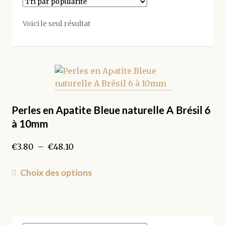
Voici le seul résultat
Perles en Apatite Bleue naturelle A Brésil 6
à 10mm
Plage
€
3.80
–
€
48.10
de
prix :
Ce
Choix des options
€3.80
produit
à
a
€48.10
plusieurs
variations.