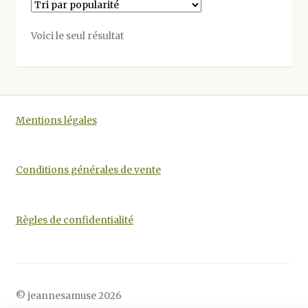
Les
options
Voici le seul résultat
peuvent
être
choisies
sur
la
Mentions légales
page
du
produit
Conditions générales de vente
Règles de confidentialité
© jeannesamuse 2026