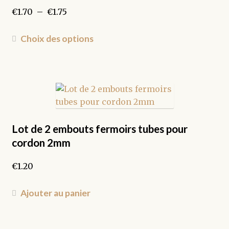
Plage
€
1.70
–
€
1.75
de
prix :
Ce
Choix des options
€1.70
produit
à
a
€1.75
plusieurs
variations.
Les
options
peuvent
Lot de 2 embouts fermoirs tubes pour
être
cordon 2mm
choisies
sur
€
1.20
la
page
Ajouter au panier
du
produit