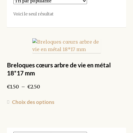
Voici le seul résultat
Breloques cœurs arbre de vie en métal
18*17 mm
Plage
€
1.50
–
€
2.50
de
prix :
Ce
Choix des options
€1.50
produit
à
a
€2.50
plusieurs
variations.