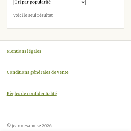
Les
options
Voici le seul résultat
peuvent
être
choisies
sur
la
Mentions légales
page
du
produit
Conditions générales de vente
Règles de confidentialité
© jeannesamuse 2026