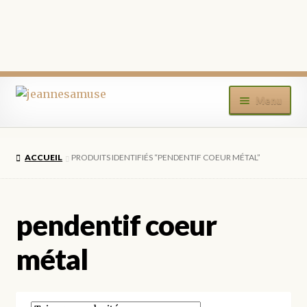
Aller
Aller
Menu
à
au
la
contenu
ACCUEIL
navigation
ACCUEIL
PRODUITS IDENTIFIÉS “PENDENTIF COEUR MÉTAL”
BOUTIQUE
MON COMPTE
pendentif coeur
BLOG
métal
CONTACT