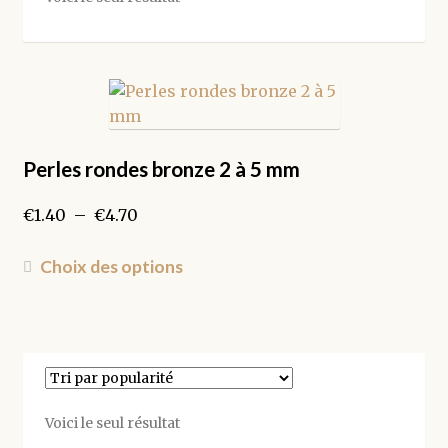
Perles rondes bronze 2 à 5 mm
Plage
€
1.40
–
€
4.70
de
prix :
Ce
Choix des options
€1.40
produit
à
a
€4.70
plusieurs
variations.
Les
options
Voici le seul résultat
peuvent