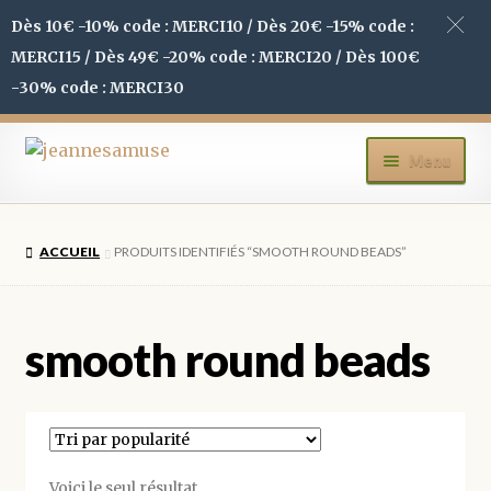
Dès 10€ -10% code : MERCI10 / Dès 20€ -15% code :
MERCI15 / Dès 49€ -20% code : MERCI20 / Dès 100€
-30% code : MERCI30
Aller
Aller
Menu
à
au
la
contenu
ACCUEIL
navigation
ACCUEIL
PRODUITS IDENTIFIÉS “SMOOTH ROUND BEADS”
BOUTIQUE
MON COMPTE
smooth round beads
BLOG
CONTACT
Voici le seul résultat