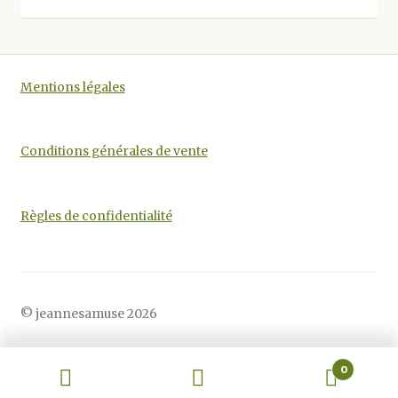
être
choisies
sur
la
Mentions légales
page
du
produit
Conditions générales de vente
Règles de confidentialité
© jeannesamuse 2026
0
Recherche
Recherche