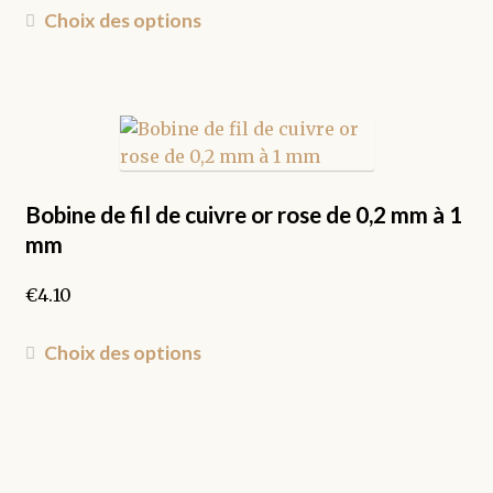
du
Ce
Choix des options
produit
produit
a
plusieurs
variations.
Les
options
peuvent
Bobine de fil de cuivre or rose de 0,2 mm à 1
être
mm
choisies
sur
€
4.10
la
page
Ce
Choix des options
du
produit
produit
a
plusieurs
variations.
Les