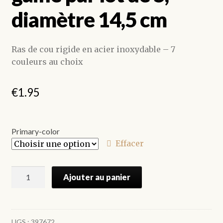
diamètre 14,5 cm
Ras de cou rigide en acier inoxydable – 7
couleurs au choix
€
1.95
Primary-color
Effacer
quantité
Ajouter au panier
de
Collier
ras
de
UGS :
397672