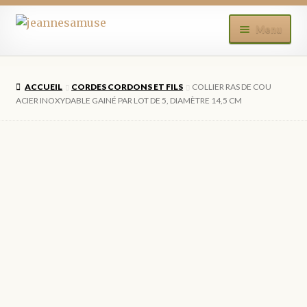
Aller
Aller
Menu
à
au
la
contenu
ACCUEIL
navigation
ACCUEIL
CORDES CORDONS ET FILS
COLLIER RAS DE COU
BOUTIQUE
ACIER INOXYDABLE GAINÉ PAR LOT DE 5, DIAMÈTRE 14,5 CM
MON COMPTE
BLOG
CONTACT