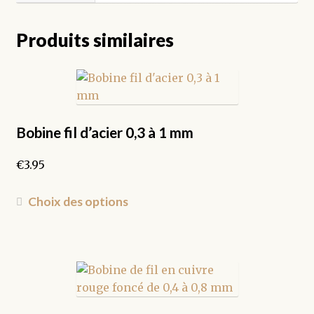
Produits similaires
Bobine fil d’acier 0,3 à 1 mm
€
3.95
Ce
Choix des options
produit
a
plusieurs
variations.
Les
options