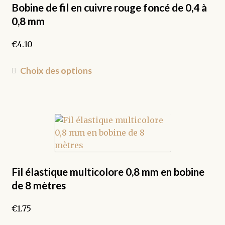
peuvent
Bobine de fil en cuivre rouge foncé de 0,4 à
être
0,8 mm
choisies
sur
€
4.10
la
page
Ce
Choix des options
du
produit
produit
a
plusieurs
variations.
Les
options
peuvent
être
Fil élastique multicolore 0,8 mm en bobine
choisies
de 8 mètres
sur
la
€
1.75
page