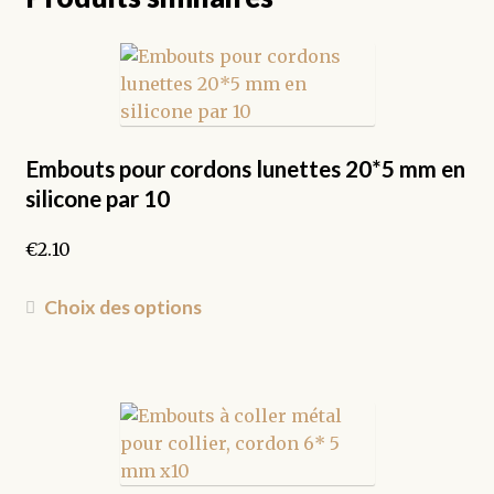
Embouts pour cordons lunettes 20*5 mm en
silicone par 10
€
2.10
Ce
Choix des options
produit
a
plusieurs
variations.
Les
options