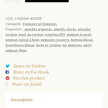
de
Embouts
à
ressort
UGS :
C405024-405028
Catégorie :
Fermoirs et Embouts
2,5mm
Étiquettes :
apprêts argentés
,
apprêts dorés
,
attache
en
cordon
,
bout de cordon
,
création DIY
,
embout à sertir
,
métal
embout métal 2.5mm
,
embouts ressorts
,
finition bijoux
,
argenté
fournitures bijoux
,
lacet et cordon
,
lot embouts
,
petit
ou
embout 9mm
doré
par
Share on Twitter
30
Share on Facebook
Pin this product
Share via Email
Description