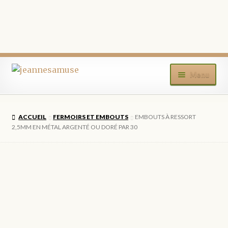
Aller
Aller
Menu
à
au
la
contenu
ACCUEIL
navigation
ACCUEIL
FERMOIRS ET EMBOUTS
EMBOUTS À RESSORT
BOUTIQUE
2,5MM EN MÉTAL ARGENTÉ OU DORÉ PAR 30
MON COMPTE
BLOG
CONTACT