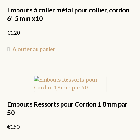
peuvent
être
Embouts à coller métal pour collier, cordon
choisies
6* 5 mm x10
sur
la
€
1.20
page
du
Ajouter au panier
produit
Embouts Ressorts pour Cordon 1,8mm par
50
€
1.50