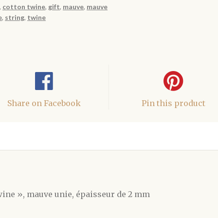
,
cotton twine
,
gift
,
mauve
,
mauve
e
,
string
,
twine
Share on Facebook
Pin this product
 twine », mauve unie, épaisseur de 2 mm