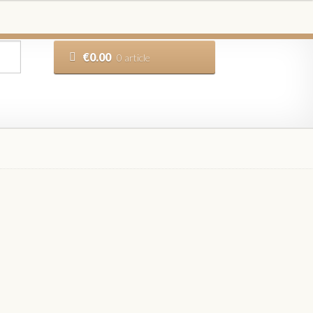
€
0.00
0 article