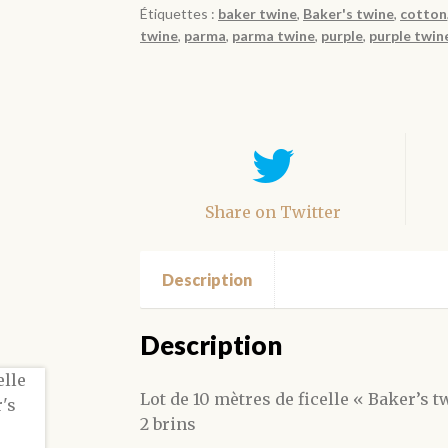
Étiquettes :
baker twine
,
Baker's twine
,
cotton
mauve
twine
,
parma
,
parma twine
,
purple
,
purple twin
2
mm
en
10
mètres
Share on Twitter
Description
Description
Lot de 10 mètres de ficelle « Baker’s
2 brins