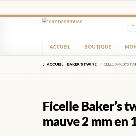
Aller
Aller
Rec
Rec
pour
à
au
la
contenu
navigation
ACCUEIL
BOUTIQUE
MON
ACCUEIL
BAKER'S TWINE
FICELLE BAKER’S T
Ficelle Baker’s t
mauve 2 mm en 1