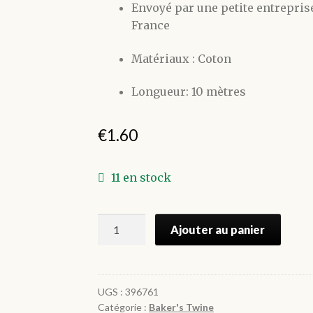
Envoyé par une petite entreprise
France
Matériaux : Coton
Longueur: 10 mètres
€
1.60
11 en stock
quantité
Ajouter au panier
de
Ficelle
Baker's
twine
UGS :
396761
Catégorie :
Baker's Twine
coton