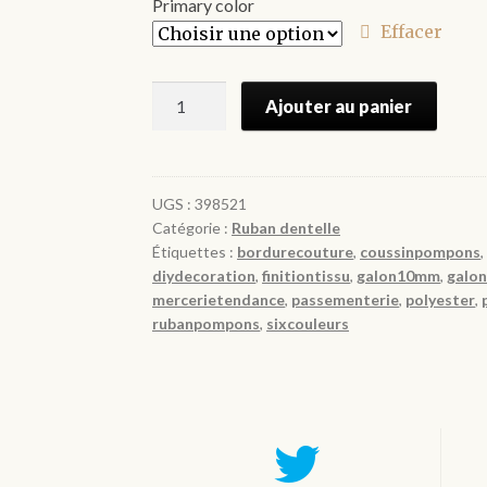
Primary color
Effacer
quantité
Ajouter au panier
de
Galon
pompon
vendu
UGS :
398521
Catégorie :
Ruban dentelle
au
Étiquettes :
bordurecouture
,
coussinpompons
mètre
diydecoration
,
finitiontissu
,
galon10mm
,
galo
mercerietendance
,
passementerie
,
polyester
,
rubanpompons
,
sixcouleurs