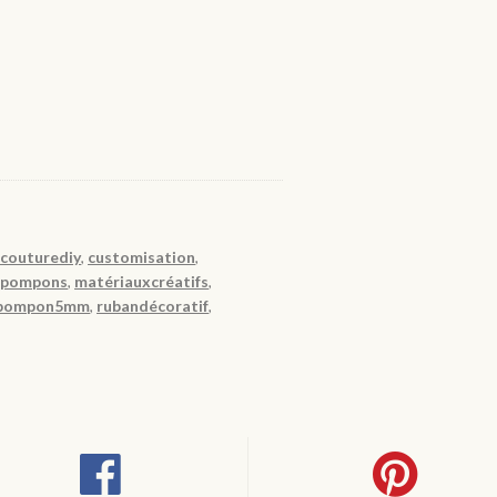
,
couturediy
,
customisation
,
npompons
,
matériauxcréatifs
,
pompon5mm
,
rubandécoratif
,