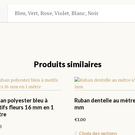
Bleu, Vert, Rose, Violet, Blanc, Noir
Produits similaires
an polyester bleu à
Ruban dentelle au mètr
ifs fleurs 16 mm en 1
mm
tre
€
1.00
0
Ce
Choix des options