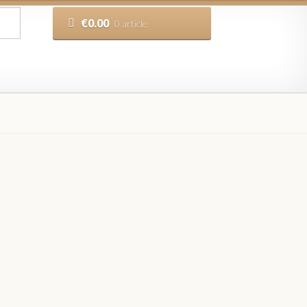
€
0.00
0 article