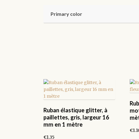
Primary color
Rub
Ruban élastique glitter, à
mot
paillettes, gris, largeur 16
mè
mm en 1 mètre
€
1.1
€
1.35