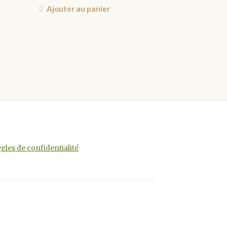
Ajouter au panier
s
s.
gles de confidentialité