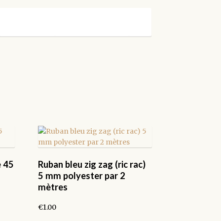
e 45
Ruban bleu zig zag (ric rac)
5 mm polyester par 2
mètres
€
1.00