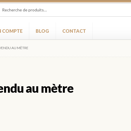
herche
herche
 :
 COMPTE
BLOG
CONTACT
VENDU AU MÈTRE
endu au mètre