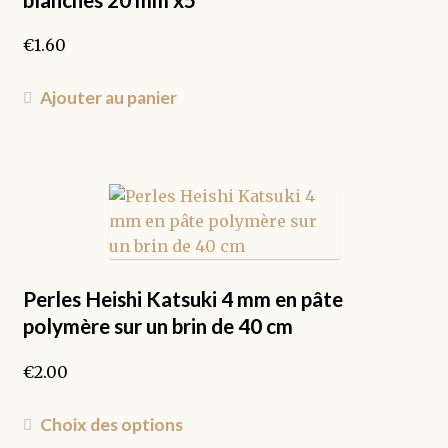
sur
la
€
1.60
page
du
Ajouter au panier
produit
Perles Heishi Katsuki 4 mm en pâte
polymère sur un brin de 40 cm
€
2.00
Ce
Choix des options
produit