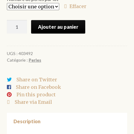
€1.10
Effacer
à
quantité
€2.50
Ajouter au panier
de
Perles
hiboux
en
UGS :
403492
Catégorie :
Perles
métal
argenté
10*8
Share on Twitter
mm
Share on Facebook
Pin this product
Share via Email
Description