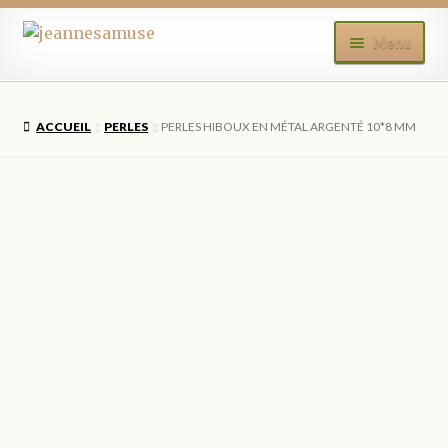
Aller
Aller
Menu
à
au
la
contenu
ACCUEIL
navigation
ACCUEIL
PERLES
PERLES HIBOUX EN MÉTAL ARGENTÉ 10*8 MM
BOUTIQUE
MON COMPTE
BLOG
CONTACT