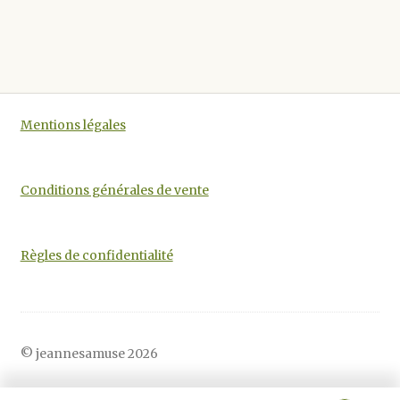
a
plusieurs
variations.
Les
options
Mentions légales
peuvent
être
choisies
Conditions générales de vente
sur
la
page
Règles de confidentialité
du
produit
© jeannesamuse 2026