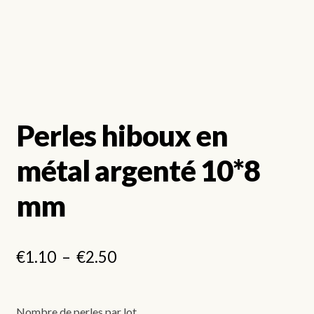
Perles hiboux en
métal argenté 10*8
mm
Plage
€
1.10
–
€
2.50
de
prix :
Nombre de perles par lot