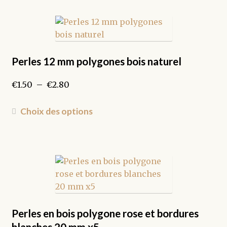
plusieurs
variations.
Les
options
peuvent
Perles 12 mm polygones bois naturel
être
Plage
€
1.50
–
€
2.80
choisies
de
sur
prix :
Ce
la
Choix des options
€1.50
produit
page
à
a
du
€2.80
plusieurs
produit
variations.
Les
options
peuvent
être
Perles en bois polygone rose et bordures
choisies
blanches 20 mm x5