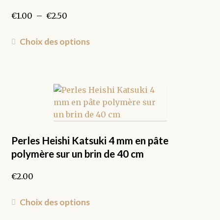
Plage
€
1.00
–
€
2.50
de
prix :
Ce
Choix des options
€1.00
produit
à
a
€2.50
plusieurs
variations.
Les
options
peuvent
être
Perles Heishi Katsuki 4 mm en pâte
choisies
polymère sur un brin de 40 cm
sur
la
€
2.00
page
du
Ce
Choix des options
produit
produit