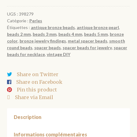
rondes
bronze
UGS :
398279
Catégorie :
Perles
2
Étiquettes :
antique bronze beads
,
antique bronze pearl
,
à
beads 2 mm
,
beads 3 mm
,
beads 4 mm
,
beads 5 mm
,
bronze
5
color
,
bronze jewelry findings
,
metal spacer beads
,
smooth
mm
round beads
,
spacer beads
,
spacer beads for jewelry
,
spacer
beads for necklace
,
vintage DIY
Share on Twitter
Share on Facebook
Pin this product
Share via Email
Description
Informations complémentaires