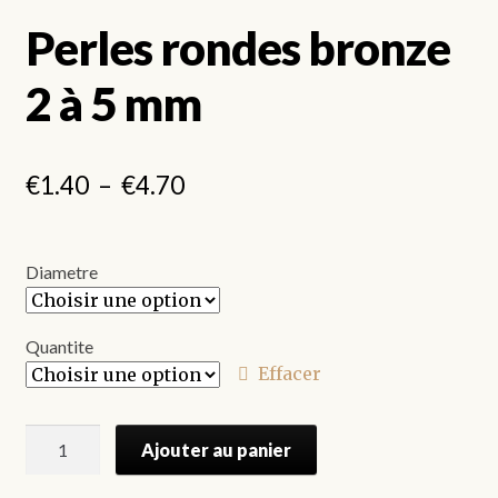
Perles rondes bronze
2 à 5 mm
Plage
€
1.40
–
€
4.70
de
prix :
Diametre
€1.40
à
Quantite
Effacer
€4.70
quantité
Ajouter au panier
de
Perles