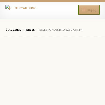
Aller
Aller
Menu
à
au
la
contenu
ACCUEIL
navigation
ACCUEIL
PERLES
PERLES RONDES BRONZE 2 À 5 MM
BOUTIQUE
MON COMPTE
BLOG
CONTACT