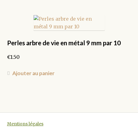
a
plusieurs
variations.
Les
options
peuvent
Perles arbre de vie en métal 9 mm par 10
être
€
1.50
choisies
sur
la
Ajouter au panier
page
du
produit
Mentions légales