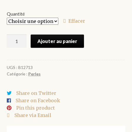
de
prix :
Quantité
€1.20
Effacer
à
quantité
€2.80
Ajouter au panier
de
Perles
rondes
en
UGS :
B12713
Catégorie :
Perles
bois
naturel
-
Share on Twitter
18*17
Share on Facebook
mm
Pin this product
Share via Email