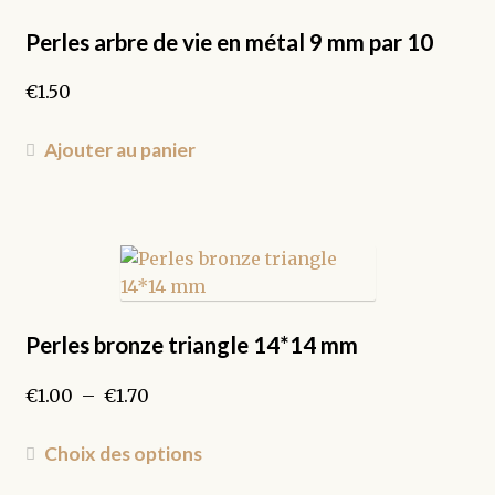
Perles arbre de vie en métal 9 mm par 10
€
1.50
Ajouter au panier
Perles bronze triangle 14*14 mm
Plage
€
1.00
–
€
1.70
de
prix :
Ce
Choix des options
€1.00
produit