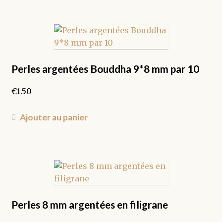
à
a
€1.70
plusieurs
variations.
Les
options
peuvent
Perles argentées Bouddha 9*8 mm par 10
être
€
1.50
choisies
sur
la
Ajouter au panier
page
du
produit
Perles 8 mm argentées en filigrane