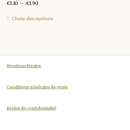
Plage
€
1.10
–
€
1.90
de
prix :
Ce
Choix des options
€1.10
produit
à
a
€1.90
plusieurs
variations.
Les
options
Mentions légales
peuvent
être
choisies
Conditions générales de vente
sur
la
page
Règles de confidentialité
du
produit