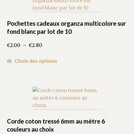
options
peuvent
être
Pochettes cadeaux organza multicolore sur
choisies
fond blanc par lot de 10
sur
la
Plage
€
2.00
–
€
2.80
page
de
du
prix :
Ce
Choix des options
produit
€2.00
produit
à
a
€2.80
plusieurs
variations.
Les
options
peuvent
être
Corde coton tressé 6mm au mètre 6
choisies
couleurs au choix