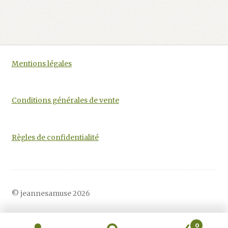
à
a
€2.80
plusieurs
variations.
Les
options
Mentions légales
peuvent
être
choisies
Conditions générales de vente
sur
la
page
Règles de confidentialité
du
produit
© jeannesamuse 2026
0