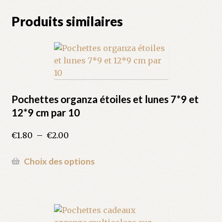
Produits similaires
Pochettes organza étoiles et lunes 7*9 et
12*9 cm par 10
Plage
€
1.80
–
€
2.00
de
prix :
Ce
Choix des options
€1.80
produit
à
a
€2.00
plusieurs
variations.
Les