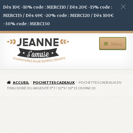
Dès 10€ -10% code : MERCI10 / Dès 20€ -15% code :
MERCI15 / Dès 49€ -20% code : MERCI20 / Dès 100€
-30% code : MERCI30
Aller
Aller
Menu
à
au
la
contenu
navigation
ACCUEIL
ACCUEIL
POCHETTES CADEAUX
POCHETTES CADEAUX EN
BOUTIQUE
TISSU DORÉ OU ARGENTÉ 9*7 / 12*9 / 10*15 CM PAR 10
MON COMPTE
BLOG