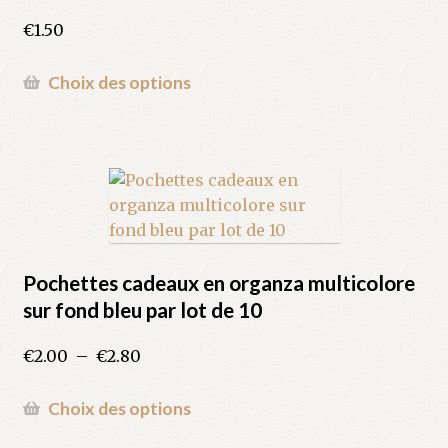
sur
la
€
1.50
page
du
Ce
Choix des options
produit
produit
a
plusieurs
variations.
Les
options
peuvent
être
Pochettes cadeaux en organza multicolore
choisies
sur fond bleu par lot de 10
sur
la
Plage
€
2.00
–
€
2.80
page
de
du
prix :
Ce
Choix des options
produit
€2.00
produit