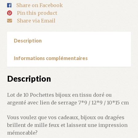
Share on Facebook
10*15
Pin this product
cm
Share via Email
par
10
Description
Informations complémentaires
Description
Lot de 10 Pochettes bijoux en tissu doré ou
argenté avec lien de serrage 7*9 / 12*9 / 10*15 cm
Vous voulez que vos cadeaux, bijoux ou dragées
brillent de mille feux et laissent une impression
mémorable?