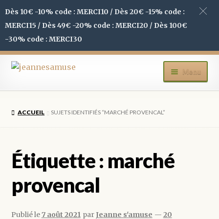
Dès 10€ -10% code : MERCI10 / Dès 20€ -15% code :
MERCI15 / Dès 49€ -20% code : MERCI20 / Dès 100€
-30% code : MERCI30
Aller
Aller
Menu
à
au
la
contenu
ACCUEIL
navigation
ACCUEIL
SUJETS IDENTIFIÉS “MARCHÉ PROVENCAL”
BOUTIQUE
MON COMPTE
Étiquette :
marché
BLOG
provencal
CONTACT
Publié le
7 août 2021
par
Jeanne s'amuse
—
20