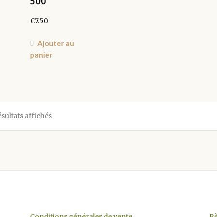
500
€
7.50
Ajouter au
panier
Trié
ésultats affichés
par
popularité
Conditions générales de vente
Rè