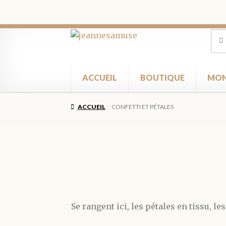
Aller
Aller
Rec
Rec
pour
à
au
la
contenu
navigation
ACCUEIL
BOUTIQUE
MON
ACCUEIL
CONFETTI ET PÉTALES
Se rangent ici, les pétales en tissu, l