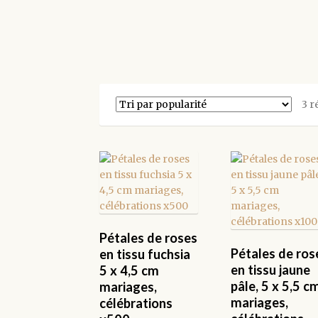
3 r
Pétales de roses
Pétales de ros
en tissu fuchsia
en tissu jaune
5 x 4,5 cm
pâle, 5 x 5,5 c
mariages,
mariages,
célébrations