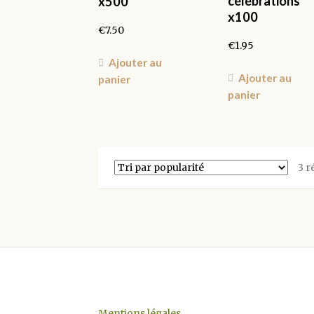
célébrations
x500
x100
€
7.50
€
1.95
Ajouter au
Ajouter au
panier
panier
3 r
Mentions légales