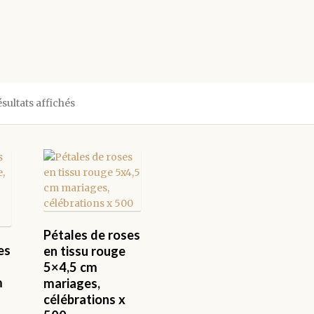
Trié
ésultats affichés
par
popularité
Pétales de roses
es
en tissu rouge
5×4,5 cm
m
mariages,
célébrations x