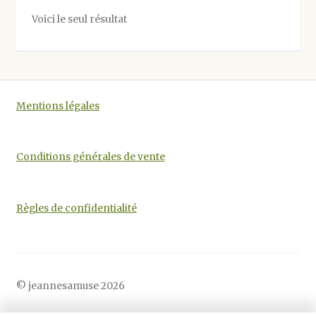
options
Voici le seul résultat
peuvent
être
choisies
sur
la
Mentions légales
page
du
produit
Conditions générales de vente
Règles de confidentialité
© jeannesamuse 2026