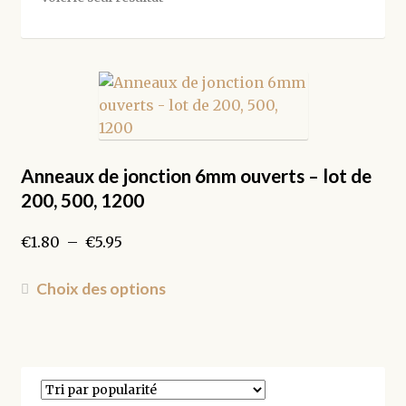
Anneaux de jonction 6mm ouverts – lot de
200, 500, 1200
Plage
€
1.80
–
€
5.95
de
prix :
Ce
Choix des options
€1.80
produit
à
a
€5.95
plusieurs
variations.
Les