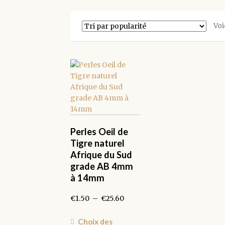
Voi
Perles Oeil de
Tigre naturel
Afrique du Sud
grade AB 4mm
à 14mm
Plage
€
1.50
–
€
25.60
de
prix :
Ce
Choix des