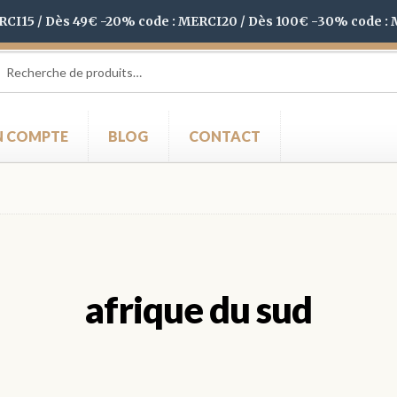
ERCI15 / Dès 49€ -20% code : MERCI20 / Dès 100€ -30% code :
herche
herche
 :
 COMPTE
BLOG
CONTACT
afrique du sud