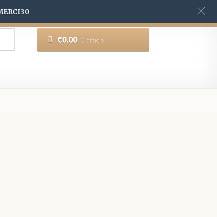
 MERCI30
€
0.00
0 article