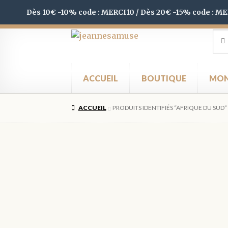
Dès 10€ -10% code : MERCI10 / Dès 20€ -15% code : M
Aller
Aller
Rec
Rec
pour
à
au
la
contenu
navigation
ACCUEIL
BOUTIQUE
MON
ACCUEIL
PRODUITS IDENTIFIÉS “AFRIQUE DU SUD”