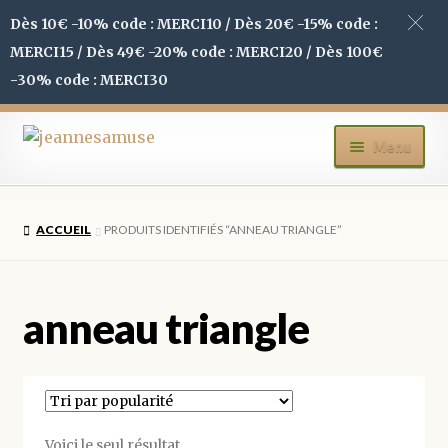
Dès 10€ -10% code : MERCI10 / Dès 20€ -15% code :
MERCI15 / Dès 49€ -20% code : MERCI20 / Dès 100€
-30% code : MERCI30
Aller
Aller
Menu
à
au
la
contenu
ACCUEIL
navigation
ACCUEIL
PRODUITS IDENTIFIÉS “ANNEAU TRIANGLE”
BOUTIQUE
MON COMPTE
anneau triangle
BLOG
CONTACT
Voici le seul résultat