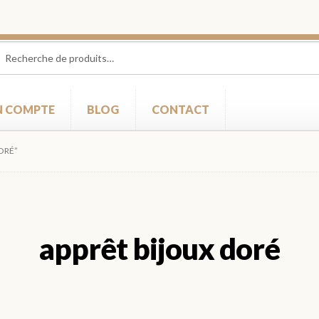
herche
herche
 :
 COMPTE
BLOG
CONTACT
DORÉ”
apprêt bijoux doré