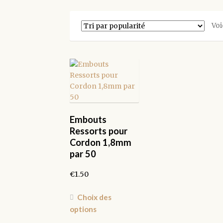
Voi
Embouts
Ressorts pour
Cordon 1,8mm
par 50
€
1.50
Ce
Choix des
produit
options
a