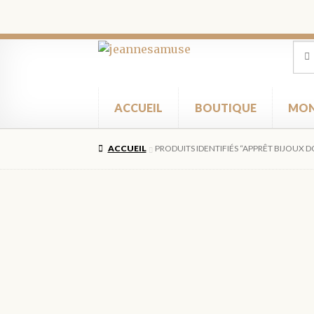
Aller
Aller
Rec
Rec
pour
à
au
la
contenu
navigation
ACCUEIL
BOUTIQUE
MON
ACCUEIL
PRODUITS IDENTIFIÉS “APPRÊT BIJOUX 