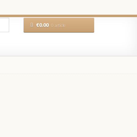
€
0.00
0 article