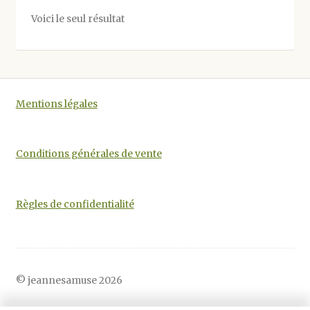
options
Voici le seul résultat
peuvent
être
choisies
sur
la
Mentions légales
page
du
produit
Conditions générales de vente
Règles de confidentialité
© jeannesamuse 2026