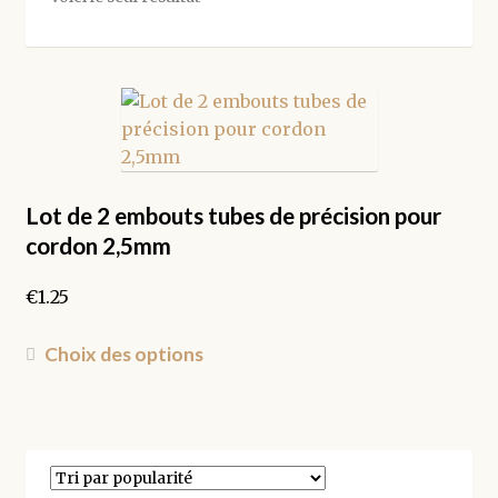
Lot de 2 embouts tubes de précision pour
cordon 2,5mm
€
1.25
Ce
Choix des options
produit
a
plusieurs
variations.
Les