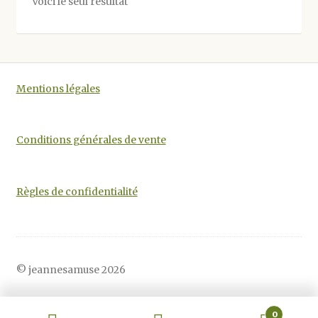
Voici le seul résultat
peuvent
être
choisies
sur
la
Mentions légales
page
du
produit
Conditions générales de vente
Règles de confidentialité
© jeannesamuse 2026
0