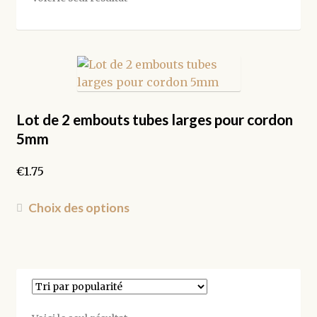
Lot de 2 embouts tubes larges pour cordon
5mm
€
1.75
Ce
Choix des options
produit
a
plusieurs
variations.
Les
options