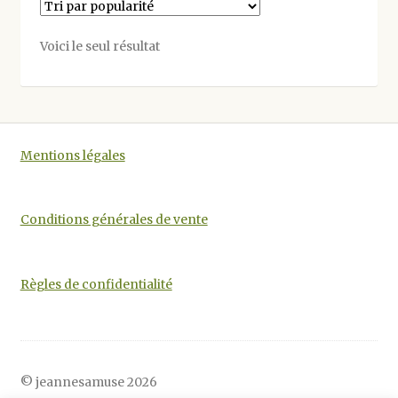
Les
options
Voici le seul résultat
peuvent
être
choisies
sur
la
Mentions légales
page
du
produit
Conditions générales de vente
Règles de confidentialité
© jeannesamuse 2026