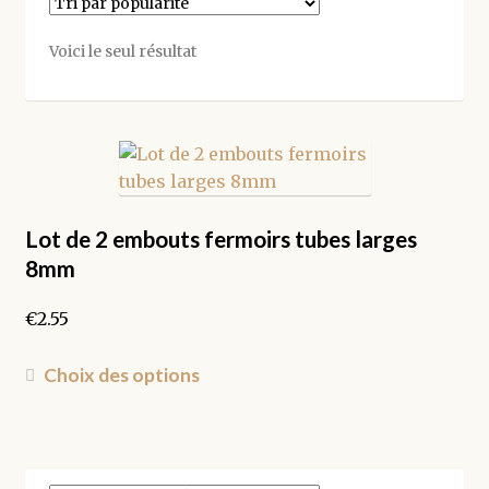
Voici le seul résultat
Lot de 2 embouts fermoirs tubes larges
8mm
€
2.55
Ce
Choix des options
produit
a
plusieurs
variations.