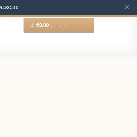
 MERCI30
€
0.00
0 article