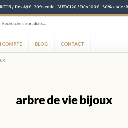
ERCI15 / Dès 49€ -20% code : MERCI20 / Dès 100€ -30% code :
herche
herche
 :
 COMPTE
BLOG
CONTACT
OUX”
arbre de vie bijoux