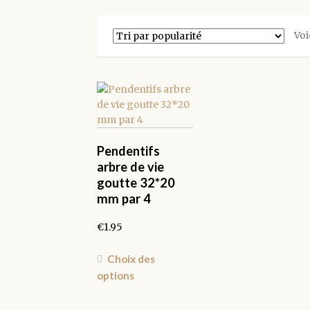
Voi
Pendentifs
arbre de vie
goutte 32*20
mm par 4
€
1.95
Ce
Choix des
produit
options
a
plusieurs