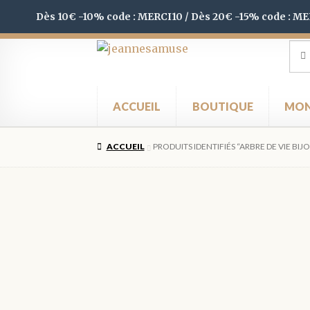
Dès 10€ -10% code : MERCI10 / Dès 20€ -15% code : M
Aller
Aller
Rec
Rec
pour
à
au
la
contenu
navigation
ACCUEIL
BOUTIQUE
MON
ACCUEIL
PRODUITS IDENTIFIÉS “ARBRE DE VIE BIJ