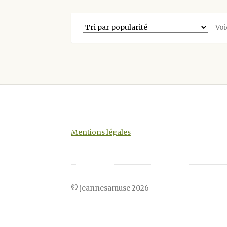
variations.
Les
Voi
options
peuvent
être
choisies
sur
la
page
du
produit
Mentions légales
© jeannesamuse 2026