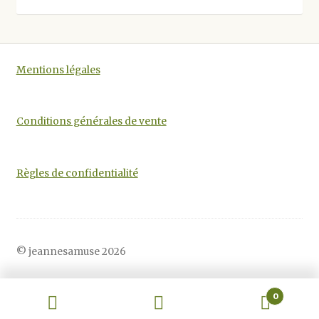
être
choisies
sur
la
Mentions légales
page
du
produit
Conditions générales de vente
Règles de confidentialité
© jeannesamuse 2026
0
Recherche
Recherche