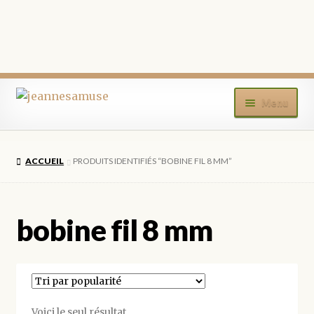
Aller
Aller
Menu
à
au
la
contenu
ACCUEIL
navigation
ACCUEIL
PRODUITS IDENTIFIÉS “BOBINE FIL 8 MM”
BOUTIQUE
MON COMPTE
bobine fil 8 mm
BLOG
CONTACT
Voici le seul résultat