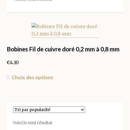
Bobines Fil de cuivre doré 0,2 mm à 0,8 mm
€
4.10
Ce
Choix des options
produit
a
plusieurs
variations.
Les
options
Voici le seul résultat
peuvent