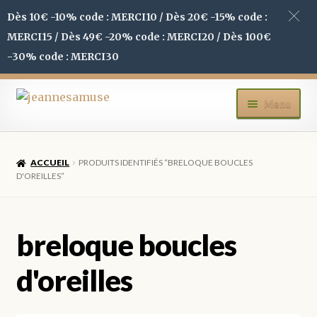
Dès 10€ -10% code : MERCI10 / Dès 20€ -15% code :
MERCI15 / Dès 49€ -20% code : MERCI20 / Dès 100€
-30% code : MERCI30
Aller
Aller
Menu
à
au
la
contenu
ACCUEIL
navigation
ACCUEIL
PRODUITS IDENTIFIÉS “BRELOQUE BOUCLES
BOUTIQUE
D'OREILLES”
MON COMPTE
breloque boucles
BLOG
d'oreilles
CONTACT