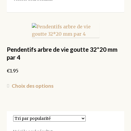
Pendentifs arbre de vie goutte 32*20 mm
par 4
€
1.95
Ce
Choix des options
produit
a
plusieurs
variations.
Les
options