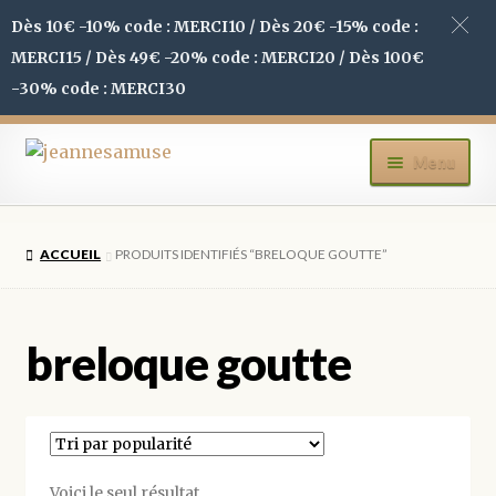
Dès 10€ -10% code : MERCI10 / Dès 20€ -15% code :
MERCI15 / Dès 49€ -20% code : MERCI20 / Dès 100€
-30% code : MERCI30
Aller
Aller
Menu
à
au
la
contenu
ACCUEIL
navigation
ACCUEIL
PRODUITS IDENTIFIÉS “BRELOQUE GOUTTE”
BOUTIQUE
MON COMPTE
breloque goutte
BLOG
CONTACT
Voici le seul résultat