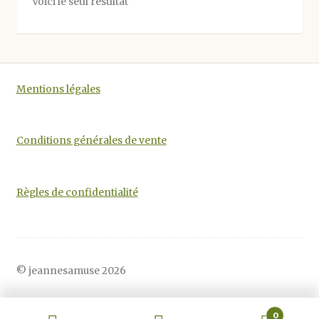
Voici le seul résultat
peuvent
être
choisies
sur
la
Mentions légales
page
du
produit
Conditions générales de vente
Règles de confidentialité
© jeannesamuse 2026
0