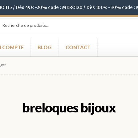
ERCI15 / Dès 49€ -20% code : MERCI20 / Dès 100€ -30% code :
herche
herche
 :
 COMPTE
BLOG
CONTACT
OUX”
breloques bijoux