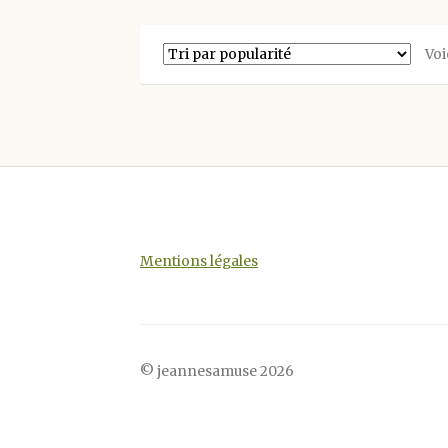
variations.
Les
Voi
options
peuvent
être
choisies
sur
la
page
du
produit
Mentions légales
© jeannesamuse 2026