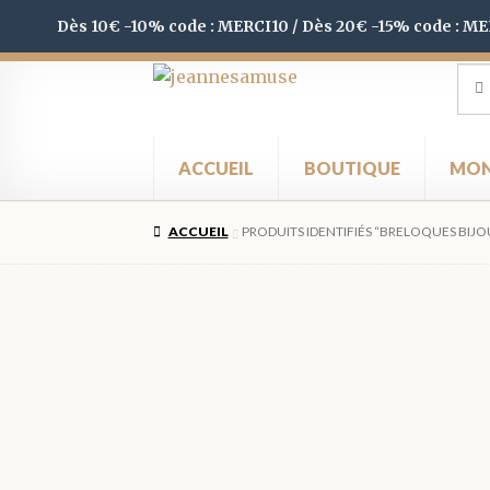
Dès 10€ -10% code : MERCI10 / Dès 20€ -15% code : M
Aller
Aller
Rec
Rec
pour
à
au
la
contenu
navigation
ACCUEIL
BOUTIQUE
MON
ACCUEIL
PRODUITS IDENTIFIÉS “BRELOQUES BIJ