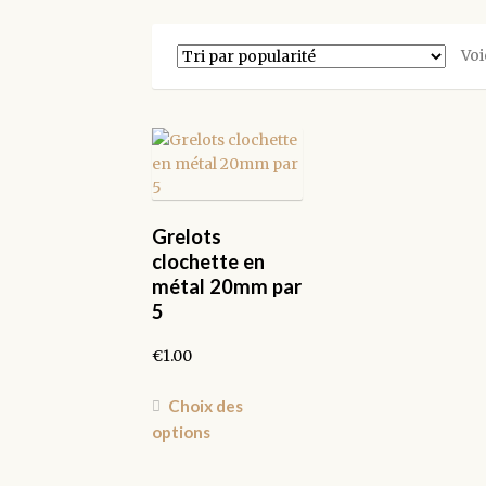
Voi
Grelots
clochette en
métal 20mm par
5
€
1.00
Ce
Choix des
produit
options
a
plusieurs