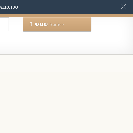
 MERCI30
€
0.00
0 article