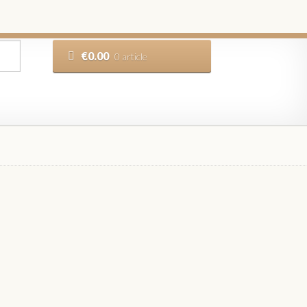
€
0.00
0 article