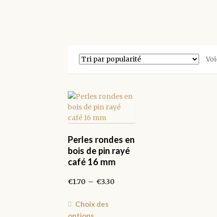
Voi
Perles rondes en
bois de pin rayé
café 16 mm
Plage
€
1.70
–
€
3.30
de
prix :
Ce
Choix des
€1.70
produit
options