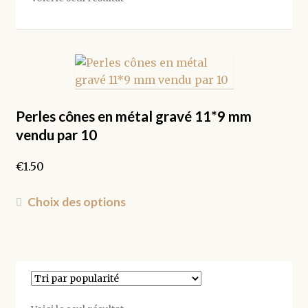
Perles cônes en métal gravé 11*9 mm
vendu par 10
€
1.50
Ce
Choix des options
produit
a
plusieurs
variations.
Les
options