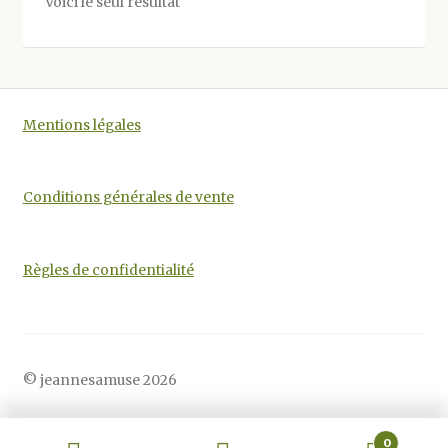
Voici le seul résultat
peuvent
être
choisies
sur
la
Mentions légales
page
du
produit
Conditions générales de vente
Règles de confidentialité
© jeannesamuse 2026
0