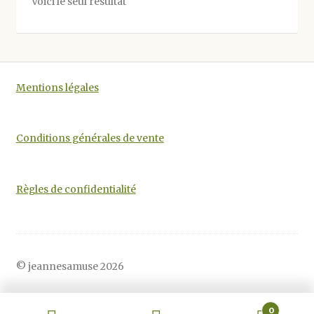
Voici le seul résultat
peuvent
être
choisies
sur
la
Mentions légales
page
du
produit
Conditions générales de vente
Règles de confidentialité
© jeannesamuse 2026
0