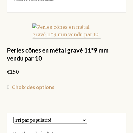
Perles cônes en métal gravé 11*9 mm
vendu par 10
€
1.50
Ce
Choix des options
produit
a
plusieurs
variations.
Les
options