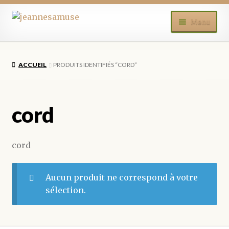
Aller
Aller
Menu
à
au
la
contenu
ACCUEIL
navigation
ACCUEIL
PRODUITS IDENTIFIÉS “CORD”
BOUTIQUE
MON COMPTE
cord
BLOG
cord
CONTACT
Aucun produit ne correspond à votre
sélection.