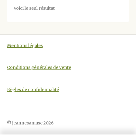
options
Voici le seul résultat
peuvent
être
choisies
sur
la
Mentions légales
page
du
produit
Conditions générales de vente
Règles de confidentialité
© jeannesamuse 2026