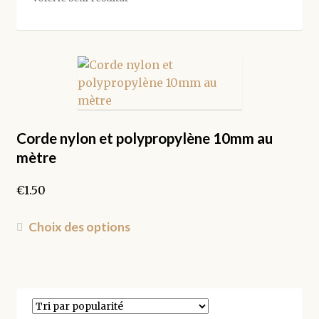
Corde nylon et polypropylène 10mm au
mètre
€
1.50
Ce
Choix des options
produit
a
plusieurs
variations.
Les