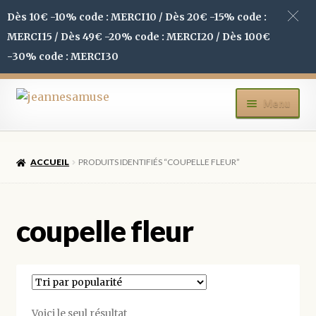
Dès 10€ -10% code : MERCI10 / Dès 20€ -15% code :
MERCI15 / Dès 49€ -20% code : MERCI20 / Dès 100€
-30% code : MERCI30
Aller
Aller
Menu
à
au
la
contenu
ACCUEIL
navigation
ACCUEIL
PRODUITS IDENTIFIÉS “COUPELLE FLEUR”
BOUTIQUE
MON COMPTE
coupelle fleur
BLOG
CONTACT
Voici le seul résultat