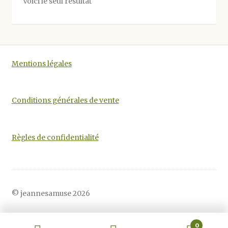
Voici le seul résultat
peuvent
être
choisies
sur
la
Mentions légales
page
du
produit
Conditions générales de vente
Règles de confidentialité
© jeannesamuse 2026
0