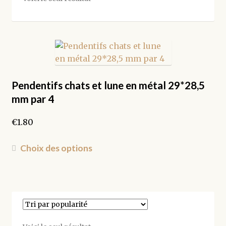
Pendentifs chats et lune en métal 29*28,5
mm par 4
€
1.80
Ce
Choix des options
produit
a
plusieurs
variations.
Les
options