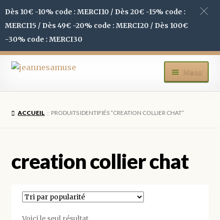
Dès 10€ -10% code : MERCI10 / Dès 20€ -15% code :
MERCI15 / Dès 49€ -20% code : MERCI20 / Dès 100€
-30% code : MERCI30
Aller
Aller
Menu
à
au
la
contenu
ACCUEIL
navigation
ACCUEIL
PRODUITS IDENTIFIÉS “CREATION COLLIER CHAT”
BOUTIQUE
MON COMPTE
creation collier chat
BLOG
CONTACT
Voici le seul résultat