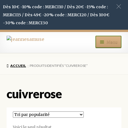
Dès 10€ -10% code : MERCI10 / Dès 20€ -15% code :
MERCI15 / Dès 49€ -20% code : MERCI20 / Dès 100€
-30% code : MERCI30
Aller
Aller
Menu
à
au
la
contenu
ACCUEIL
navigation
ACCUEIL
PRODUITS IDENTIFIÉS “CUIVREROSE”
BOUTIQUE
MON COMPTE
cuivrerose
BLOG
CONTACT
Voici le seul résultat