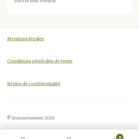
Voici le seul résultat
peuvent
être
choisies
sur
la
Mentions légales
page
du
produit
Conditions générales de vente
Règles de confidentialité
© jeannesamuse 2026
0