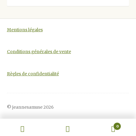
être
choisies
sur
la
Mentions légales
page
du
produit
Conditions générales de vente
Règles de confidentialité
© jeannesamuse 2026
0
Recherche
Recherche