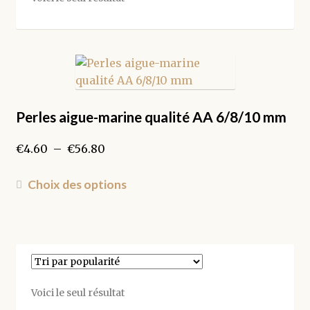
Perles aigue-marine qualité AA 6/8/10 mm
Plage
€
4.60
–
€
56.80
de
prix :
Ce
Choix des options
€4.60
produit
à
a
€56.80
plusieurs
variations.
Les
options
Voici le seul résultat
peuvent