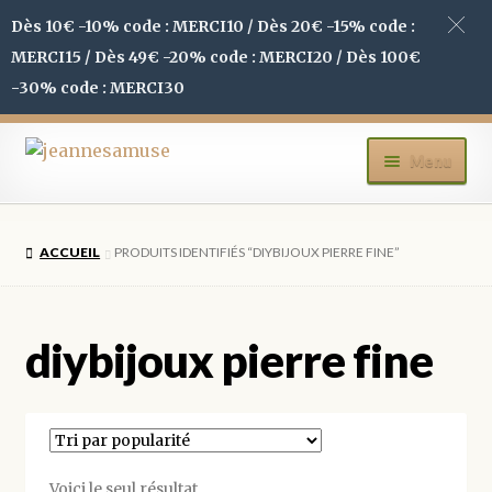
Dès 10€ -10% code : MERCI10 / Dès 20€ -15% code :
MERCI15 / Dès 49€ -20% code : MERCI20 / Dès 100€
-30% code : MERCI30
Aller
Aller
Menu
à
au
la
contenu
ACCUEIL
navigation
ACCUEIL
PRODUITS IDENTIFIÉS “DIYBIJOUX PIERRE FINE”
BOUTIQUE
MON COMPTE
diybijoux pierre fine
BLOG
CONTACT
Voici le seul résultat