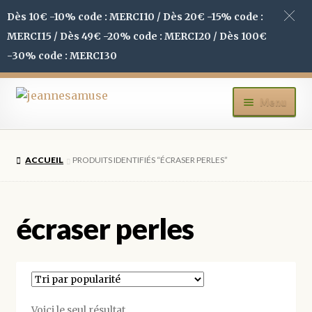
Dès 10€ -10% code : MERCI10 / Dès 20€ -15% code :
MERCI15 / Dès 49€ -20% code : MERCI20 / Dès 100€
-30% code : MERCI30
Aller
Aller
Menu
à
au
la
contenu
ACCUEIL
navigation
ACCUEIL
PRODUITS IDENTIFIÉS “ÉCRASER PERLES”
BOUTIQUE
MON COMPTE
écraser perles
BLOG
CONTACT
Voici le seul résultat