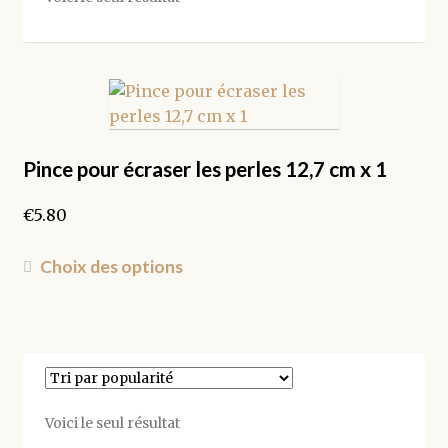
Pince pour écraser les perles 12,7 cm x 1
€
5.80
Ce
Choix des options
produit
a
plusieurs
variations.
Les
options
Voici le seul résultat
peuvent