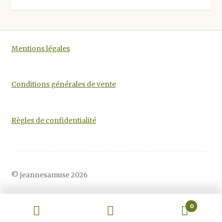
être
choisies
sur
la
Mentions légales
page
du
produit
Conditions générales de vente
Règles de confidentialité
© jeannesamuse 2026
0
Recherche
Recherche