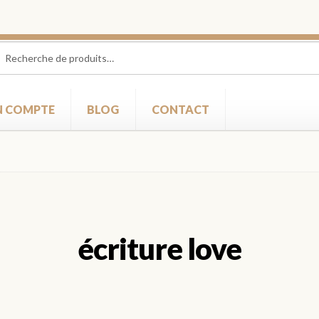
herche
herche
 :
 COMPTE
BLOG
CONTACT
écriture love