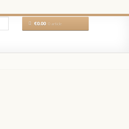
€
0.00
0 article