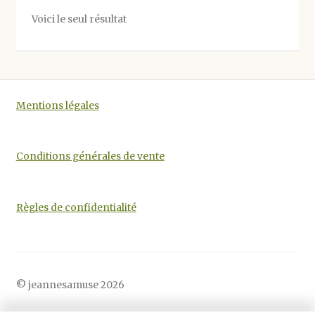
options
Voici le seul résultat
peuvent
être
choisies
sur
la
Mentions légales
page
du
produit
Conditions générales de vente
Règles de confidentialité
© jeannesamuse 2026