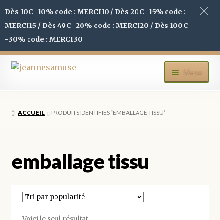
Dès 10€ -10% code : MERCI10 / Dès 20€ -15% code :
MERCI15 / Dès 49€ -20% code : MERCI20 / Dès 100€
-30% code : MERCI30
Aller
Aller
Menu
à
au
la
contenu
ACCUEIL
navigation
ACCUEIL
PRODUITS IDENTIFIÉS “EMBALLAGE TISSU”
BOUTIQUE
MON COMPTE
emballage tissu
BLOG
CONTACT
Voici le seul résultat