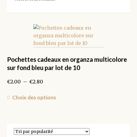
Pochettes cadeaux en organza multicolore
sur fond bleu par lot de 10
Plage
€
2.00
–
€
2.80
de
prix :
Ce
Choix des options
€2.00
produit
à
a
€2.80
plusieurs
variations.
Les