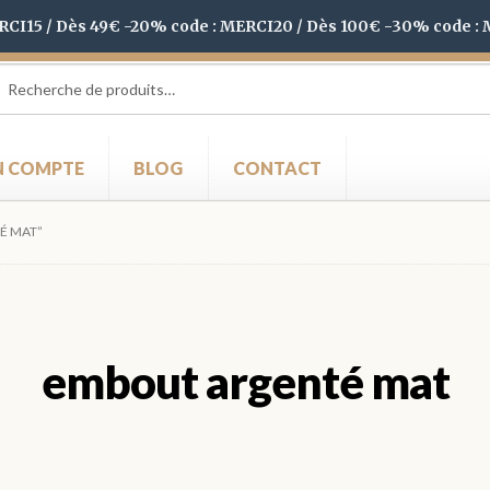
ERCI15 / Dès 49€ -20% code : MERCI20 / Dès 100€ -30% code :
herche
herche
 :
 COMPTE
BLOG
CONTACT
É MAT”
embout argenté mat