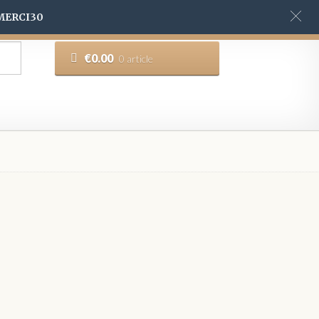
 MERCI30
€
0.00
0 article