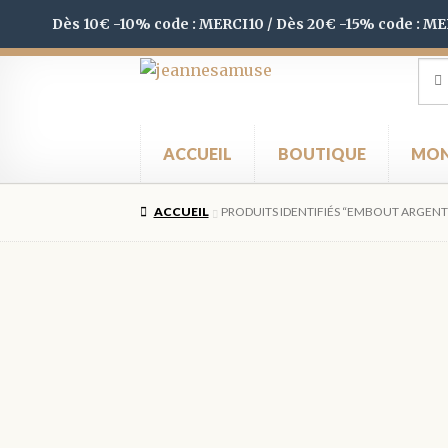
Dès 10€ -10% code : MERCI10 / Dès 20€ -15% code : M
Aller
Aller
Rec
Rec
pour
à
au
la
contenu
navigation
ACCUEIL
BOUTIQUE
MON
ACCUEIL
PRODUITS IDENTIFIÉS “EMBOUT ARGENT