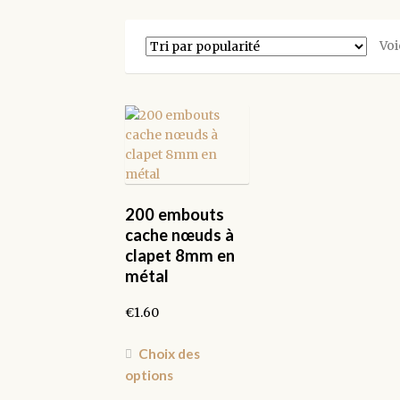
Voi
200 embouts
cache nœuds à
clapet 8mm en
métal
€
1.60
Ce
Choix des
produit
options
a