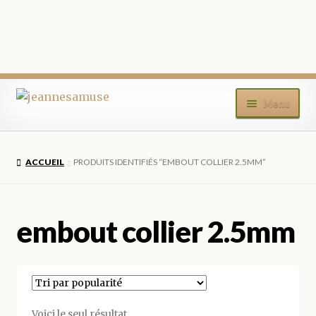
Aller
Aller
Menu
à
au
la
contenu
ACCUEIL
navigation
ACCUEIL
PRODUITS IDENTIFIÉS “EMBOUT COLLIER 2.5MM”
BOUTIQUE
MON COMPTE
embout collier 2.5mm
BLOG
CONTACT
Voici le seul résultat