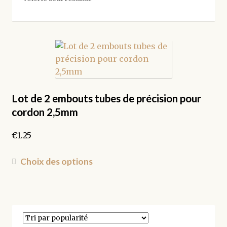
Lot de 2 embouts tubes de précision pour
cordon 2,5mm
€
1.25
Ce
Choix des options
produit
a
plusieurs
variations.
Les