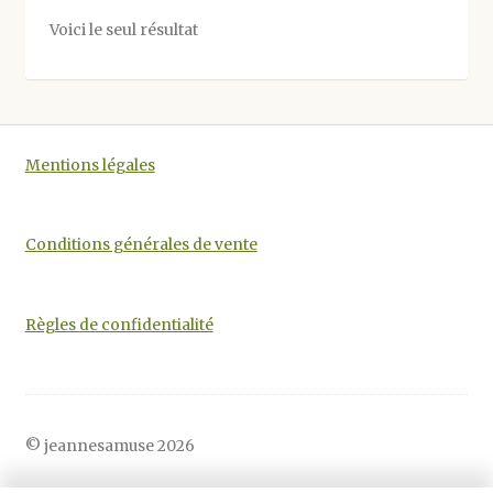
options
Voici le seul résultat
peuvent
être
choisies
sur
la
Mentions légales
page
du
produit
Conditions générales de vente
Règles de confidentialité
© jeannesamuse 2026