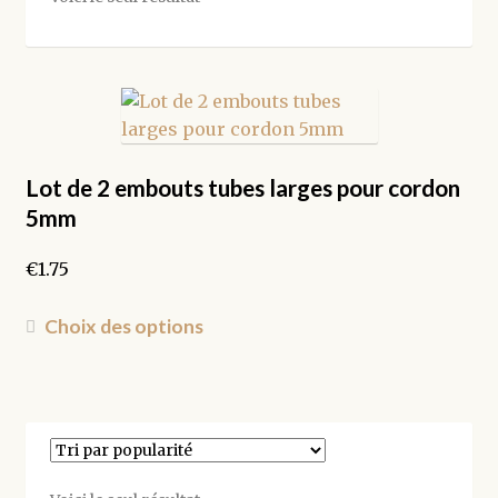
Lot de 2 embouts tubes larges pour cordon
5mm
€
1.75
Ce
Choix des options
produit
a
plusieurs
variations.
Les
options