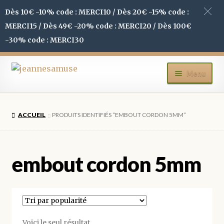
Dès 10€ -10% code : MERCI10 / Dès 20€ -15% code :
MERCI15 / Dès 49€ -20% code : MERCI20 / Dès 100€
-30% code : MERCI30
Aller
Aller
Menu
à
au
la
contenu
ACCUEIL
navigation
ACCUEIL
PRODUITS IDENTIFIÉS “EMBOUT CORDON 5MM”
BOUTIQUE
MON COMPTE
embout cordon 5mm
BLOG
CONTACT
Voici le seul résultat