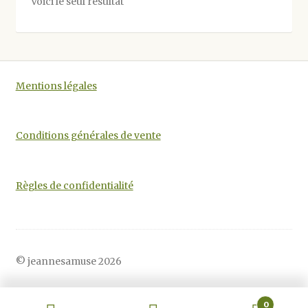
Voici le seul résultat
peuvent
être
choisies
sur
la
Mentions légales
page
du
produit
Conditions générales de vente
Règles de confidentialité
© jeannesamuse 2026
0