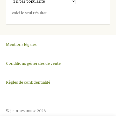
Les
options
Voici le seul résultat
peuvent
être
choisies
sur
la
Mentions légales
page
du
produit
Conditions générales de vente
Règles de confidentialité
© jeannesamuse 2026