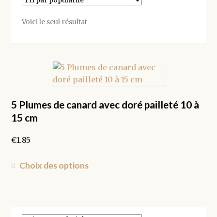
Voici le seul résultat
5 Plumes de canard avec doré pailleté 10 à
15 cm
€
1.85
Ce
Choix des options
produit
a
plusieurs
variations.