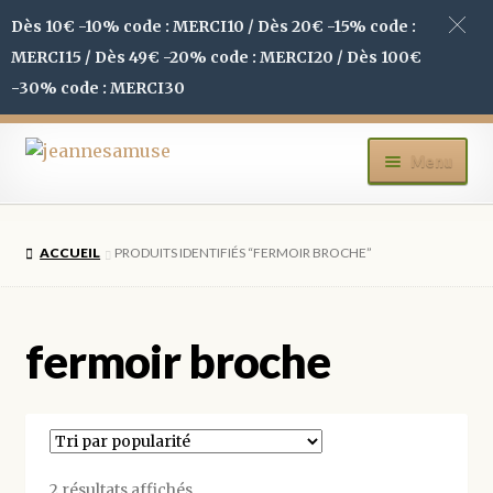
Dès 10€ -10% code : MERCI10 / Dès 20€ -15% code :
MERCI15 / Dès 49€ -20% code : MERCI20 / Dès 100€
-30% code : MERCI30
Aller
Aller
Menu
à
au
la
contenu
ACCUEIL
navigation
ACCUEIL
PRODUITS IDENTIFIÉS “FERMOIR BROCHE”
BOUTIQUE
MON COMPTE
fermoir broche
BLOG
CONTACT
Trié
2 résultats affichés