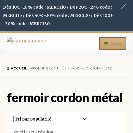
Dès 10€ -10% code : MERCI10 / Dès 20€ -15% code :
MERCI15 / Dès 49€ -20% code : MERCI20 / Dès 100€
-30% code : MERCI30
Aller
Aller
Menu
à
au
la
contenu
ACCUEIL
navigation
ACCUEIL
PRODUITS IDENTIFIÉS “FERMOIR CORDON MÉTAL”
BOUTIQUE
MON COMPTE
fermoir cordon métal
BLOG
CONTACT
Voici le seul résultat