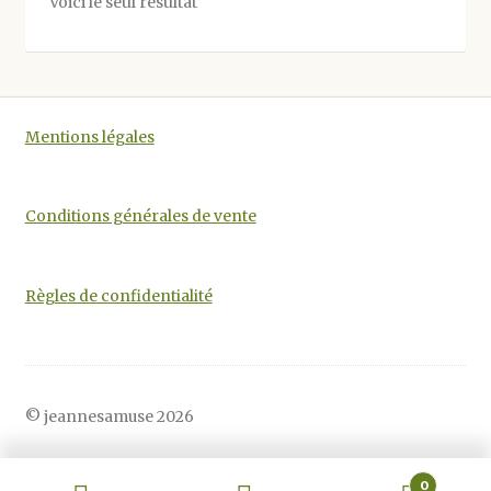
Voici le seul résultat
peuvent
être
choisies
sur
la
Mentions légales
page
du
produit
Conditions générales de vente
Règles de confidentialité
© jeannesamuse 2026
0