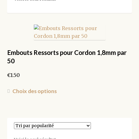
Embouts Ressorts pour Cordon 1,8mm par
50
€
1.50
Ce
Choix des options
produit
a
plusieurs
variations.
Les
options