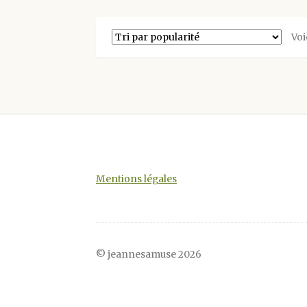
variations.
Les
Voi
options
peuvent
être
choisies
sur
la
page
du
produit
Mentions légales
© jeannesamuse 2026