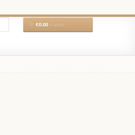
€
0.00
0 article