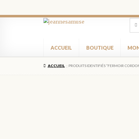
Aller
Aller
Rec
Rec
pour
à
au
la
contenu
navigation
ACCUEIL
BOUTIQUE
MON
ACCUEIL
PRODUITS IDENTIFIÉS “FERMOIR CORDO