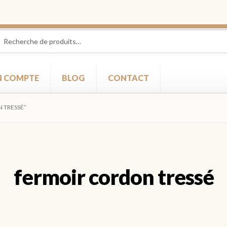
herche
herche
 :
 COMPTE
BLOG
CONTACT
N TRESSÉ”
fermoir cordon tressé