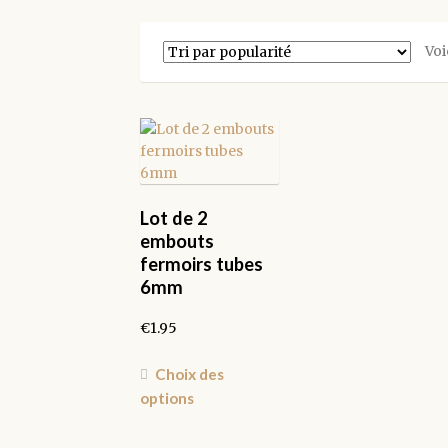
Voi
Lot de 2
embouts
fermoirs tubes
6mm
€
1.95
Ce
Choix des
produit
options
a
plusieurs